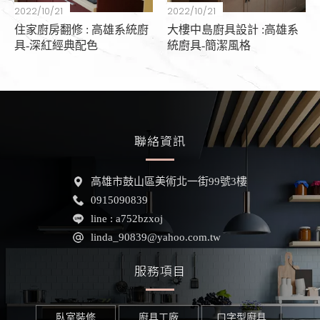
2022/10/21
2022/10/21
住家廚房翻修 : 高雄系統廚
大樓中島廚具設計 :高雄系
具-深紅經典配色
統廚具-簡潔風格
聯絡資訊
高雄市鼓山區美術北一街
99號3樓
0915090839
line : a752bzxoj
linda_90839@yahoo.com.tw
服務項目
臥室裝修
廚具工廠
ㄇ字型廚具